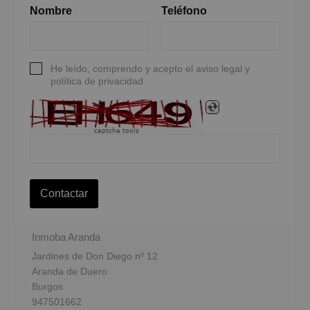
Nombre
Teléfono
He leído, comprendo y acepto el aviso legal y
política de privacidad
captcha tools
Contactar
Inmoba Aranda
Jardines de Don Diego nº 12
Aranda de Duero
Burgos
947501662